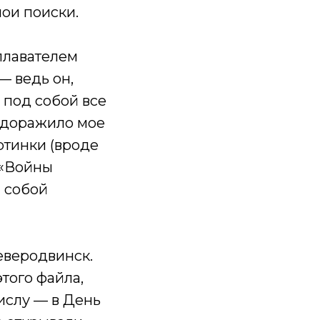
мои поиски.
плавателем
— ведь он,
 под собой все
будоражило мое
ртинки (вроде
 «Войны
и собой
еверодвинск.
того файла,
числу — в День