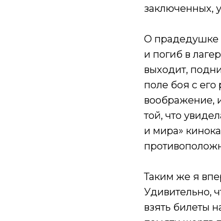
заключенных, у
О прадедушке я
и погиб в лаге
выходит, подни
поле боя с его
воображение, и
той, что увид
и мира» кинока
противоположно
Таким же я впе
Удивительно, ч
взять билеты н