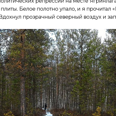
политических репрессий на месте Ягринлаг
литы. Белое полотно упало, и я прочитал 
Вдохнул прозрачный северный воздух и зап