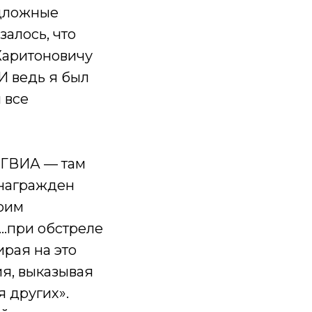
одложные
залось, что
Харитоновичу
 И ведь я был
 все
РГВИА — там
л награжден
моим
«…при обстреле
ирая на это
я, выказывая
 других».