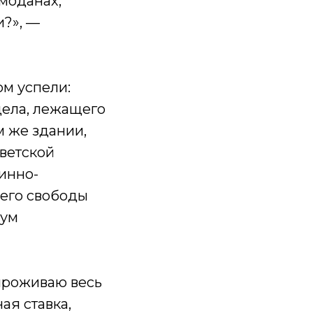
моданах,
и?», —
ом успели:
дела, лежащего
м же здании,
оветской
инно-
 его свободы
мум
 проживаю весь
ая ставка,