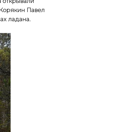
а открывали
«Корякин Павел
ах ладана.