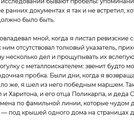
 в исследовании бывают пробелы: упоминан
 ранних документах я так и не встретил, хот
должно было быть.
 овладевал мной, когда я листал ревизские с
 к ним отсутствовал толковый указатель, при
зу несколько дел и прощупывать их вслепую
гулку с металлоискателем: звенит будто мо
дочная пробка. Были дни, когда я возвращ
ло же, я шел из него победным маршем. Так 
 и Харитона, и его отца Поликарпа, и деда 
имена по фамильной линии, которые чудом
 — под крышей одного дома на страницах 