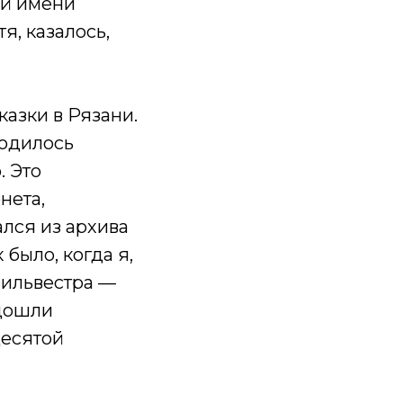
ий имени
я, казалось,
казки в Рязани.
ходилось
. Это
нета,
ался из архива
было, когда я,
Сильвестра —
 дошли
десятой