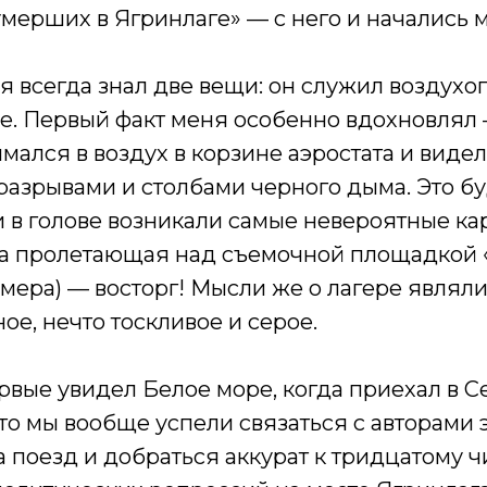
мерших в Ягринлаге» — с него и начались 
 всегда знал две вещи: он служил воздухо
ре. Первый факт меня особенно вдохновлял 
мался в воздух в корзине аэростата и видел
 разрывами и столбами черного дыма. Это 
 в голове возникали самые невероятные ка
ела пролетающая над съемочной площадкой
мера) — восторг! Мысли же о лагере являл
е, нечто тоскливое и серое.
рвые увидел Белое море, когда приехал в С
то мы вообще успели связаться с авторами э
а поезд и добраться аккурат к тридцатому 