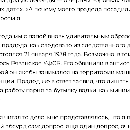
на другую легенды — о черных воронках, че
 детях. «А почему моего прадеда посадил
осом я.
 года мы с папой вновь удивительным образ
прадеда, как следовало из следственного 
стоялся 21 января 1938 года. Возможно, в то
ось Рязанское УФСБ. Его обвинили в антис
орой он якобы занимался на территории маш
нции. Прадед же в ответ заявил, что лишать
 на работу парня за бутылку водки, как мини
.
я читал то дело, мне представлялось, что я
й абсурд сам: допрос, еще один допрос, очн