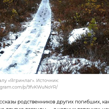
лу «Ягринлаг». Источник:
tagram.com/p/9fvKWuNoYR/
сказы родственников других погибших, как