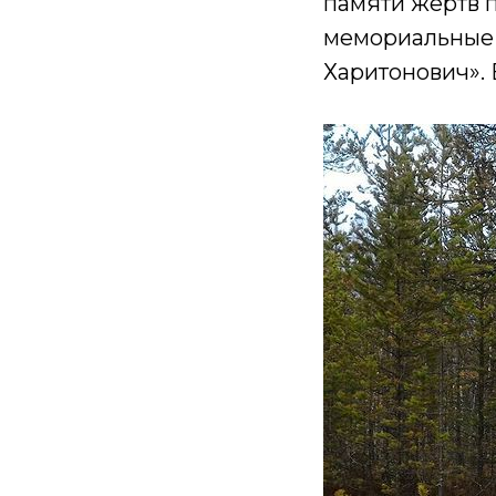
памяти жертв 
мемориальные п
Харитонович». 