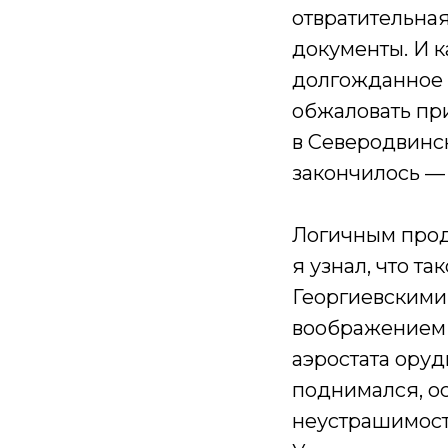
отвратительная
документы. И к
долгожданное 
обжаловать при
в Северодвинск
закончилось — 
Логичным прод
я узнал, что т
Георгиевскими
воображением в
аэростата оруд
поднимался, о
неустрашимост