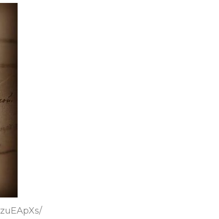
9zuEApXs/