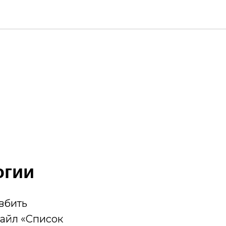
огии
 вбить
файл «Список