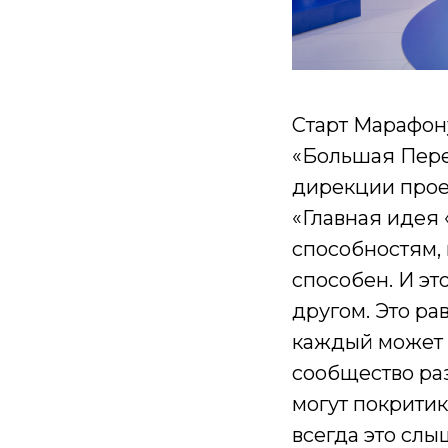
Старт Марафо
«Большая Пер
дирекции прое
«Главная идея 
способностям, 
способен. И эт
другом. Это ра
каждый может б
сообщество ра
могут покритик
всегда это слы