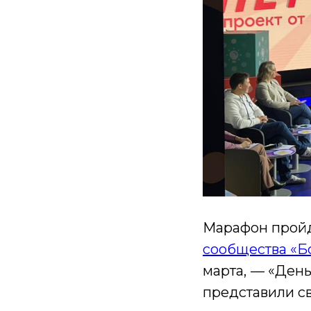
Марафон пройде
сообщества «Б
марта,
— «День
представили св