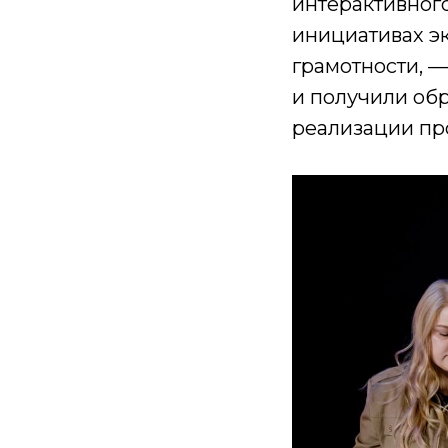
интерактивног
инициативах э
грамотности, 
и получили об
реализации пр