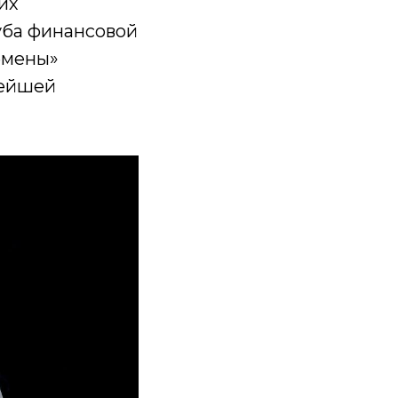
их
уба финансовой
емены»
нейшей