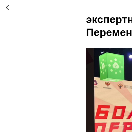
Виктори
эксперт
Переме