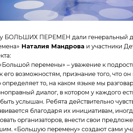
ну БОЛЬШИХ ПЕРЕМЕН дали генеральный 
емена»
Наталия Мандрова
и участники Де
кта:
«Большой перемены» – уважение к подростк
к его возможностям, признание того, что он
о определяет то, на каком языке мы разгова
вноправный диалог, в котором у каждого ест
ыть услышан. Ребята действительно чувств
звивается благодаря их инициативам, иног
овать организаторов, внести свои предложе
шим. «Большую перемену» создают сами уча