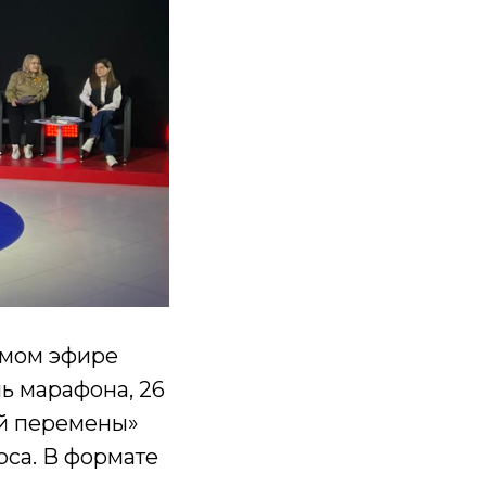
ямом эфире
нь марафона, 26
й перемены»
рса. В формате