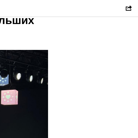
астие в
ольших