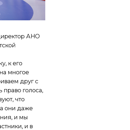
директор АНО
тской
у, к его
 на многое
риваем друг с
ь право голоса,
уют, что
да они даже
ния, и мы
стники, и в