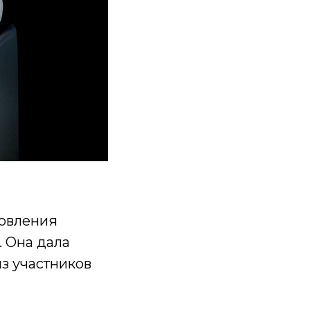
новления
. Она дала
з участников