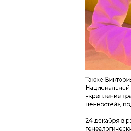
Также Виктори
Национальной 
укрепление тр
ценностей», п
24 декабря в р
генеалогическ