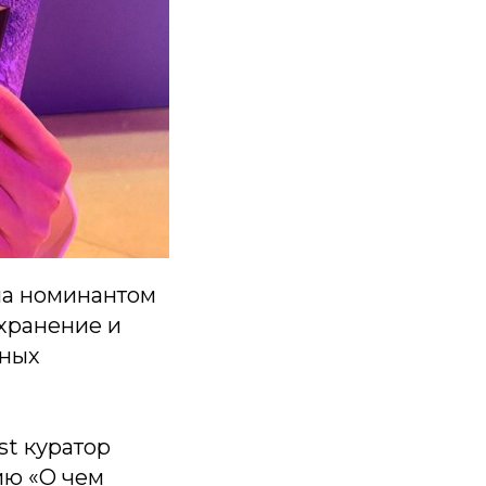
ла номинантом
хранение и
нных
st куратор
ию «О чем