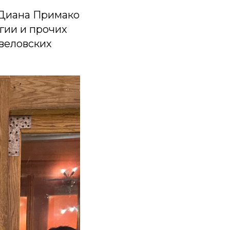
 Диана Примако
огии и прочих
веловских