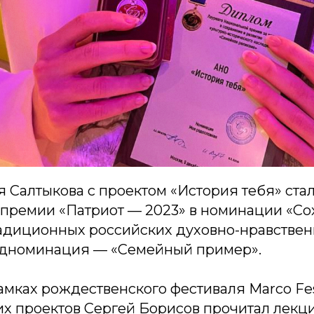
я Салтыкова с проектом «История тебя» ста
премии «Патриот — 2023» в номинации «Со
адиционных российских духовно-нравстве
одноминация — «Семейный пример».
амках рождественского фестиваля Marco Fe
их проектов Сергей Борисов прочитал лекц