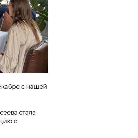
екабре с нашей
сеева стала
кцию о