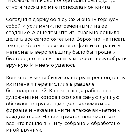
тиражом. В начале ноября файл был сдан, а
спустя месяц ко мне приехала моя книга.
Сегодня я держу ее в руках и очень горжусь
собой и усилиями, потраченными на ее
создание. А еще тем, что изначально решила
делать все самостоятельно. Вероятно, написать
текст, собрать ворох фотографий и отправить
материалы верстальщику было бы проще и
быстрее, но первую книгу мне хотелось собрать
вручную. И мне это удалось.
Конечно, у меня были соавторы и респонденты:
их имена я перечислила в разделе
благодарностей. Конечно же, я работала с
художницей, которая создала самую лучшую
обложку, потрясающий узор черемухи на
форзаце и нахзаце книги, а также виньетки к
каждой главе. Но так приятно понимать, что
все, что вошло в книгу, собрано и обработано
мной вручную!