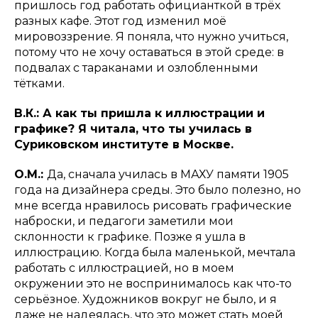
пришлось год работать официанткой в трёх
разных кафе. Этот год изменил моё
мировоззрение. Я поняла, что нужно учиться,
потому что не хочу оставаться в этой среде: в
подвалах с тараканами и озлобленными
тётками.
В.К.: А как ты пришла к иллюстрации и
графике? Я читала, что ты училась в
Суриковском институте в Москве.
О.М.:
Да, сначала училась в МАХУ памяти 1905
года на дизайнера среды. Это было полезно, но
мне всегда нравилось рисовать графические
наброски, и педагоги заметили мои
склонности к графике. Позже я ушла в
иллюстрацию. Когда была маленькой, мечтала
работать с иллюстрацией, но в моем
окружении это не воспринималось как что-то
серьёзное. Художников вокруг не было, и я
даже не надеялась, что это может стать моей