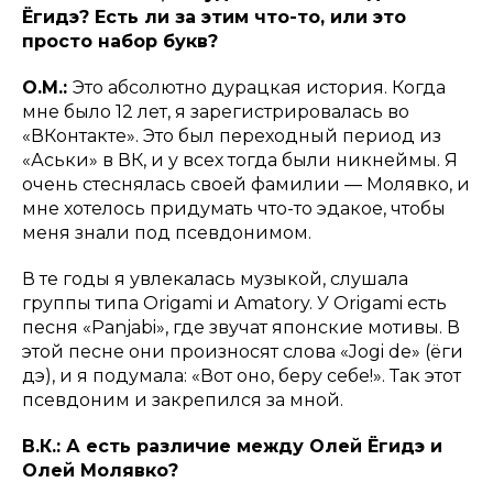
Ёгидэ? Есть ли за этим что-то, или это
просто набор букв?
О.М.:
Это абсолютно дурацкая история. Когда
мне было 12 лет, я зарегистрировалась во
«ВКонтакте». Это был переходный период из
«Аськи» в ВК, и у всех тогда были никнеймы. Я
очень стеснялась своей фамилии — Молявко, и
мне хотелось придумать что-то эдакое, чтобы
меня знали под псевдонимом.
В те годы я увлекалась музыкой, слушала
группы типа Origami и Amatory. У Origami есть
песня «Panjabi», где звучат японские мотивы. В
этой песне они произносят слова «Jogi de» (ёги
дэ), и я подумала: «Вот оно, беру себе!». Так этот
псевдоним и закрепился за мной.
В.К.: А есть различие между Олей Ёгидэ и
Олей Молявко?