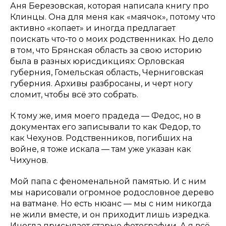
Аня Березовская, которая написала книгу про
Клинцы. Она для меня как «маячок», потому что
активно «копает» и иногда предлагает
поискать что-то о моих родственниках. Но дело
в том, что Брянская область за свою историю
была в разных юрисдикциях: Орловская
губерния, Гомельская область, Черниговская
губерния. Архивы разбросаны, и черт ногу
сломит, чтобы всё это собрать.
К тому же, имя моего прадеда — Федос, но в
документах его записывали то как Федор, то
как Чехунов. Родственников, погибших на
войне, я тоже искала — там уже указан как
Чихунов.
Мой папа с феноменальной памятью. И с ним
мы нарисовали огромное родословное дерево
на ватмане. Но есть нюанс — мы с ним никогда
не жили вместе, и он приходит лишь изредка.
Иногда присылает старые фотографии. А я всё