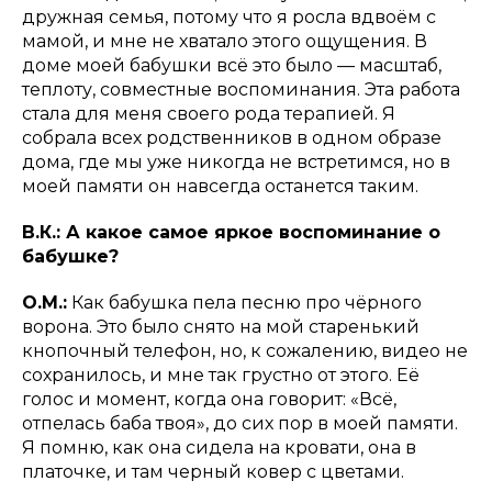
дружная семья, потому что я росла вдвоём с
мамой, и мне не хватало этого ощущения. В
доме моей бабушки всё это было — масштаб,
теплоту, совместные воспоминания. Эта работа
стала для меня своего рода терапией. Я
собрала всех родственников в одном образе
дома, где мы уже никогда не встретимся, но в
моей памяти он навсегда останется таким.
В.К.: А какое самое яркое воспоминание о
бабушке?
О.М.:
Как бабушка пела песню про чёрного
ворона. Это было снято на мой старенький
кнопочный телефон, но, к сожалению, видео не
сохранилось, и мне так грустно от этого. Её
голос и момент, когда она говорит: «Всё,
отпелась баба твоя», до сих пор в моей памяти.
Я помню, как она сидела на кровати, она в
платочке, и там черный ковер с цветами.