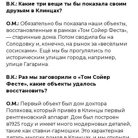
В.К.: Какие три вещи ты бы показала своим
друзьям в Клинцах?
О.М.:
Обязательно бы показала наши объекты,
восстановленные в рамках «Том Сойер Феста»,
— старинные дома. Потом сводила бы на
Солодовку и, конечно, на рынок за «весёлыми
сосисками». Ещё мы бы прогулялись по
историческим улицам города, например,
улице Гагарина.
В.К.: Раз мы заговорили о «Том Сойер
Фесте», какие объекты удалось
восстановить?
О.М.:
Первый объект был дом доктора
Полякова, который привёз в Клинцы первый
рентгеновский аппарат. Дом был построен
в1925 году и имеет много модерновых деталей,
такие как ставни-гармошки. Это характерная
деталь многих домов в Клинцах, и мы открыли